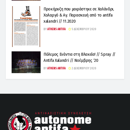
Προκήρυξη που μοιράστηκε σε Χαλάνδρι,
Χολαργό & Αγ. Παρασκευή από το antifa
xalandri // 11.2020
BY
ATHENS ANTIFA
5 ΔΕΚΕΜΒΡΊΟΥ 2020
Πόλεμος Ενάντια στη Βλακεία! // Spray //
Antifa Xalandri // Νοέμβρης ‘20
BY
ATHENS ANTIFA
2 ΔΕΚΕΜΒΡΊΟΥ 2020