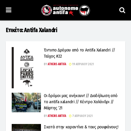
Ετικέτα:
Antifa Xalandri
Έντυπο Δρόμου από το Antifa Xalandri //
Τεύχος #22
BY
ATHENS ANTIFA
19 ΑΠΡΙΛΊΟΥ 2021
Οι δρόμοι μας ανήκουν! // Διαδήλωση από
το antifa xalandri // Κέντρο Χαλάνδρι //
Μάρτης ’21
BY
ATHENS ANTIFA
7 ΑΠΡΙΛΊΟΥ 2021
Σκατά στην καραντίνα & τους ρουφιάνους!