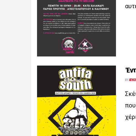
αυτέ
Έντ
BY
ATHE
Σκέ
που
χέρι