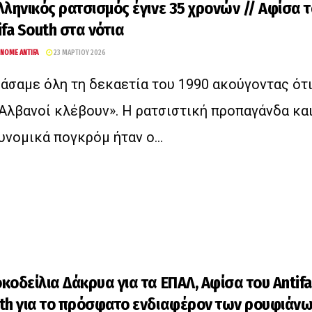
λληνικός ρατσισμός έγινε 35 χρονών // Αφίσα 
ifa South στα νότια
NOME ANTIFA
23 ΜΑΡΤΊΟΥ 2026
άσαμε όλη τη δεκαετία του 1990 ακούγοντας ότ
 Αλβανοί κλέβουν». Η ρατσιστική προπαγάνδα και
υνομικά πογκρόμ ήταν ο...
κοδείλια Δάκρυα για τα ΕΠΑΛ, Αφίσα του Antifa
th για το πρόσφατο ενδιαφέρον των ρουφιάν