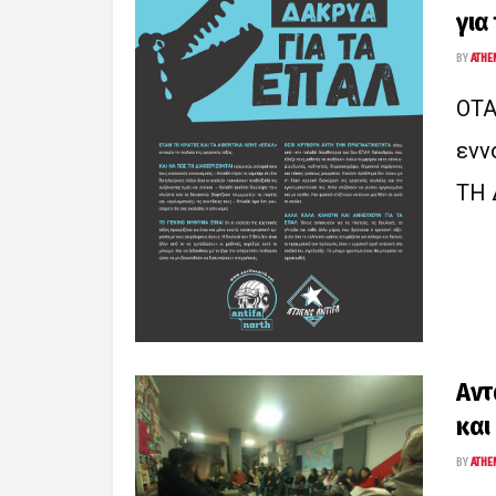
για
BY
ATHE
ΟΤΑ
ενν
ΤΗ 
Αντ
και
BY
ATHE