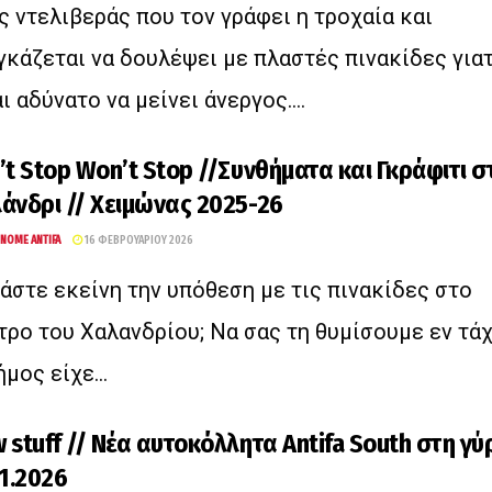
ς ντελιβεράς που τον γράφει η τροχαία και
γκάζεται να δουλέψει με πλαστές πινακίδες γιατ
ι αδύνατο να μείνει άνεργος....
’t Stop Won’t Stop //Συνθήματα και Γκράφιτι σ
άνδρι // Χειμώνας 2025-26
NOME ANTIFA
16 ΦΕΒΡΟΥΑΡΊΟΥ 2026
άστε εκείνη την υπόθεση με τις πινακίδες στο
τρο του Χαλανδρίου; Να σας τη θυμίσουμε εν τάχ
μος είχε...
 stuff // Νέα αυτοκόλλητα Antifa South στη γύ
01.2026