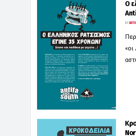
Ο ε
Ant
BY
AUTO
Περ
«οι
αστ
Κρο
Nor