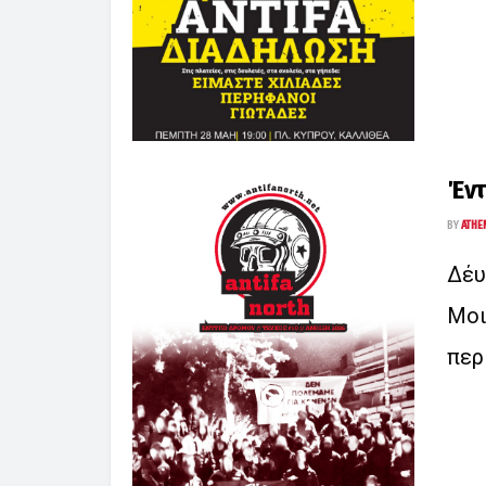
Έντ
BY
ATHE
Δέυ
Μοι
περ