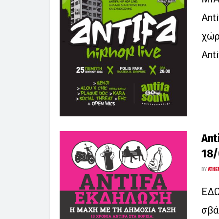
Αnt
χώρ
Ant
Ant
18/
BY
ATHE
ΕΔΩ
σβά