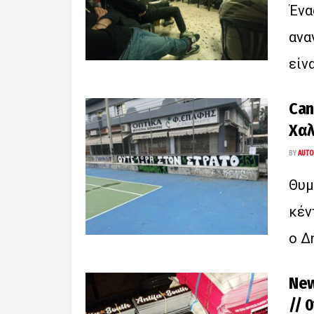
Ένα
ανα
είνα
Can
Χαλ
BY
AUTO
Θυμ
κέν
ο Δή
Νew
// 