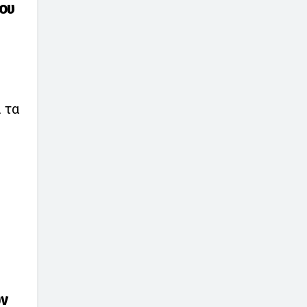
του
ι
 τα
ων