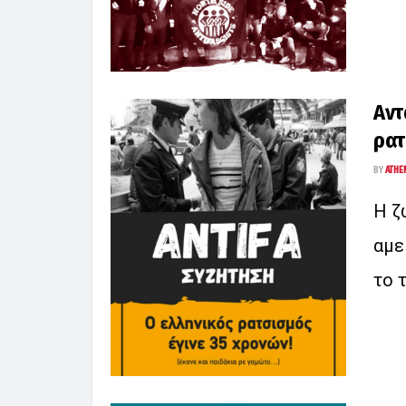
Αντ
ρατ
BY
ATHE
Η ζ
αμε
το 