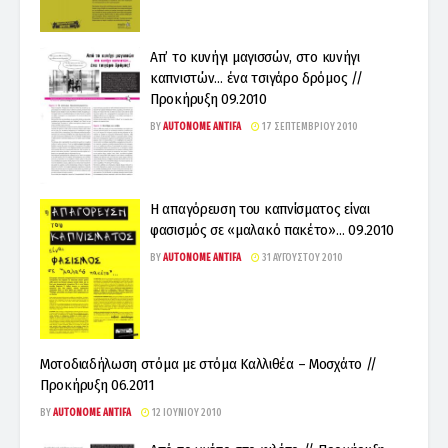
Aπ’ το κυνήγι μαγισσών, στο κυνήγι
καπνιστών… ένα τσιγάρο δρόμος //
Προκήρυξη 09.2010
BY
AUTONOME ANTIFA
17 ΣΕΠΤΕΜΒΡΊΟΥ 2010
Η απαγόρευση του καπνίσματος είναι
φασισμός σε «μαλακό πακέτο»… 09.2010
BY
AUTONOME ANTIFA
31 ΑΥΓΟΎΣΤΟΥ 2010
Μοτοδιαδήλωση στόμα με στόμα Kαλλιθέα – Μοσχάτο //
Προκήρυξη 06.2011
BY
AUTONOME ANTIFA
12 ΙΟΥΝΊΟΥ 2010