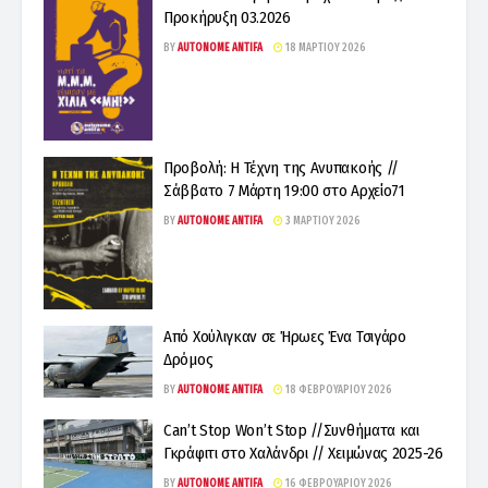
Προκήρυξη 03.2026
BY
AUTONOME ANTIFA
18 ΜΑΡΤΊΟΥ 2026
Προβολή: Η Τέχνη της Ανυπακοής //
Σάββατο 7 Μάρτη 19:00 στο Αρχείο71
BY
AUTONOME ANTIFA
3 ΜΑΡΤΊΟΥ 2026
Από Χούλιγκαν σε Ήρωες Ένα Τσιγάρο
Δρόμος
BY
AUTONOME ANTIFA
18 ΦΕΒΡΟΥΑΡΊΟΥ 2026
Can’t Stop Won’t Stop //Συνθήματα και
Γκράφιτι στο Χαλάνδρι // Χειμώνας 2025-26
BY
AUTONOME ANTIFA
16 ΦΕΒΡΟΥΑΡΊΟΥ 2026