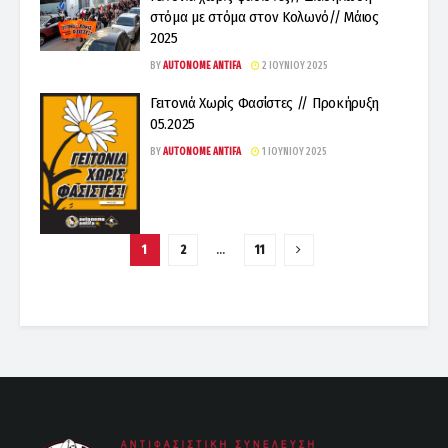
στόμα με στόμα στον Κολωνό// Μάιος
2025
BY
AUTONOME ANTIFA
2 ΙΟΥΝΊΟΥ 2025
Γειτονιά Χωρίς Φασίστες // Προκήρυξη
05.2025
BY
AUTONOME ANTIFA
1 ΙΟΥΝΊΟΥ 2025
1
2
…
11