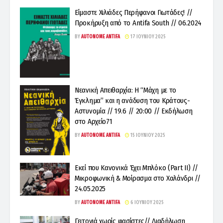
Είμαστε Χιλιάδες Περήφανοι Γιωτάδες! //
Προκήρυξη από το Antifa South // 06.2024
BY
AUTONOME ANTIFA
17 ΙΟΥΝΊΟΥ 2025
Νεανική Απειθαρχία: Η “Μάχη με το
Έγκλημα” και η ανάδυση του Κράτους-
Αστυνομία // 19.6 // 20:00 // Εκδήλωση
στο Αρχείο71
BY
AUTONOME ANTIFA
15 ΙΟΥΝΊΟΥ 2025
Εκεί που Κανονικά Έχει Μπλόκο (Part II) //
Μικροφωνική & Μοίρασμα στο Χαλάνδρι //
24.05.2025
BY
AUTONOME ANTIFA
6 ΙΟΥΝΊΟΥ 2025
Γειτονιά χωρίς φασίστες// Διαδήλωση