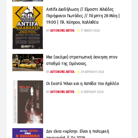
Antifa Διαδήλωση // Είμαστε Χιλιάδες
Περήφανοι Γιωτάδες // Πέμπτη 28 Μάη |
19:00 | Πλ. Κύπρου, Καλλιθέα
BY
AUTONOME ANTIFA
17 ΜΑΪ́ΟΥ 2026
Μια (ακόμα) στρατιωτική άσκηση στον
σταθμό της Ομόνοιας.
BY
AUTONOME ANTIFA
29 ΑΠΡΙΛΊΟΥ 2026
Οι Εκατό Ήλιοι και η Ασπίδα του Αχιλλέα
BY
AUTONOME ANTIFA
21 ΑΠΡΙΛΊΟΥ 2026
Δεν είναι «κρίση». Είναι η πολεμική
οικονομία! // 04.2026