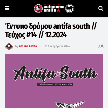
Έντυπο δρόμου antifa south //
Τεύχος #14 // 12.2024
A
by
Athens Antifa
15 Δεκεμβρίου 2024
A