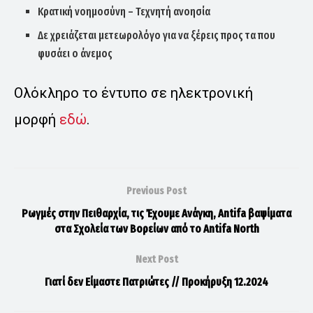
Κρατική νοημοσύνη – Τεχνητή ανοησία
Δε χρειάζεται μετεωρολόγο για να ξέρεις προς τα που
φυσάει ο άνεμος
Oλόκληρο το έντυπο σε ηλεκτρονική
μορφή
εδώ
.
Previous Post
Ρωγμές στην Πειθαρχία, τις Έχουμε Ανάγκη, Antifa βαψίματα
στα Σχολεία των Βορείων από το Antifa North
Next Post
Γιατί δεν Είμαστε Πατριώτες // Προκήρυξη 12.2024