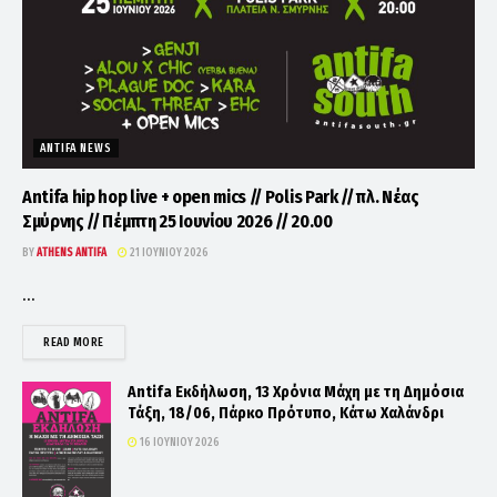
ANTIFA NEWS
Antifa hip hop live + open mics // Polis Park // πλ. Νέας
Σμύρνης // Πέμπτη 25 Ιουνίου 2026 // 20.00
BY
ATHENS ANTIFA
21 ΙΟΥΝΊΟΥ 2026
...
DETAILS
READ MORE
Antifa Εκδήλωση, 13 Χρόνια Μάχη με τη Δημόσια
Τάξη, 18/06, Πάρκο Πρότυπο, Κάτω Χαλάνδρι
16 ΙΟΥΝΊΟΥ 2026