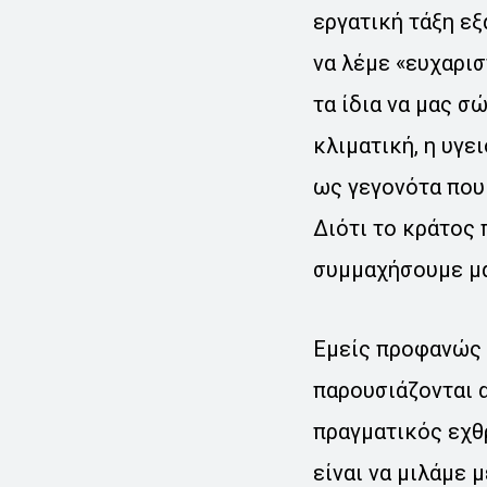
εργατική τάξη εξ
να λέμε «ευχαρισ
τα ίδια να μας σ
κλιματική, η υγε
ως γεγονότα που
Διότι το κράτος 
συμμαχήσουμε μαζ
Εμείς προφανώς 
παρουσιάζονται α
πραγματικός εχθ
είναι να μιλάμε 