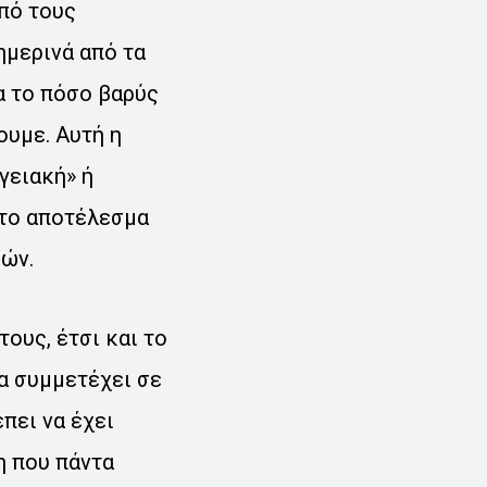
από τους
ημερινά από τα
α το πόσο βαρύς
ουμε. Αυτή η
γειακή» ή
ι το αποτέλεσμα
μών.
ους, έτσι και το
α συμμετέχει σε
έπει να έχει
η που πάντα