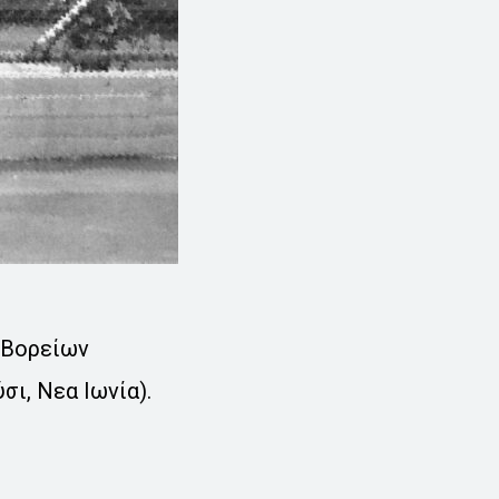
ν Βορείων
σι, Νεα Ιωνία).