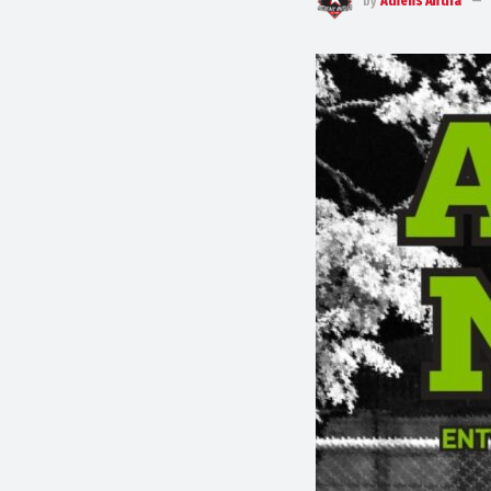
by
Athens Antifa