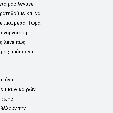
νια μας λέγανε
κρατηθούμε και να
ρετικά μέσα. Τώρα
 ενεργειακή
ς λένε πως,
 μας πρέπει να
αι ένα
λεμικών καιρών.
ς ζωής
 θέλουν την