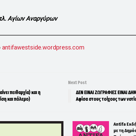
πλ. Αγίων Αναργύρων
ο
antifawestside.wordpress.com
Next Post
ίνει πειθαρχία) και η
ΔΕΝ ΕΙΝΑΙ ΖΩΓΡΑΦΙΕΣ ΕΙΝΑΙ ΔΗΜ
ίση και πόλεμο)
Αφίσα στους τοίχους των νοτί
Antifa Εκδ
με τη Δημό