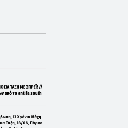
ΟΣΙΑ ΤΑΞΗ ΜΕ ΣΠΡΕΪ! //
ων από το antifa south
ήλωση, 13 Χρόνια Μάχη
σια Τάξη, 18/06, Πάρκο