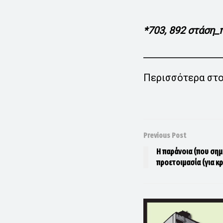
*703, 892 στάση_
Περισσότερα στ
Previous Post
H παράνοια (που σημα
προετοιμασία (για κρ