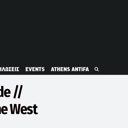
ΗΛΩΣΕΙΣ
EVENTS
ATHENS ANTIFA
de //
he West