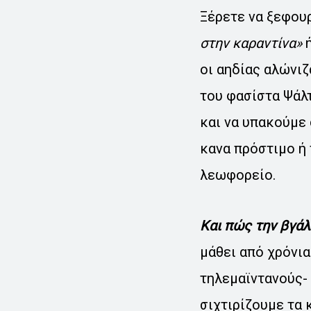
Ξέρετε να ξεφου
στην καραντίνα»
ή
οι αηδίας αλώνιζ
του φασίστα Ψάλτ
και να υπακούμε 
κανα πρόστιμο ή 
λεωφορείο.
Και πώς την βγάλ
μάθει από χρόνια
τηλεμαϊντανούς- 
σιχτιρίζουμε τα 