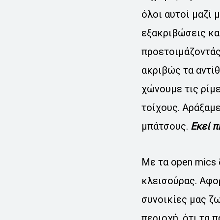
όλοι αυτοί μαζί 
εξακριβώσεις και
προετοιμάζοντάς
ακριβώς τα αντίθ
χώνουμε τις ρίμε
τοίχους. Αράξαμε
μπάτσους.
Εκεί π
Με τα open mics
κλεισούρας. Αφο
συνοικίες μας ζ
περιοχή, ότι τα 