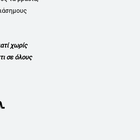
διάσημους
ατί χωρίς
τι σε όλους
λ.