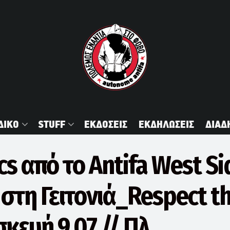
ΔΙΚΟ
STUFF
ΕΚΔΟΣΕΙΣ
ΕΚΔΗΛΩΣΕΙΣ
ΔΙΑΔ
s από το Antifa West Si
στη Γειτονιά_Respect t
κευή 9.07 // Πλ.