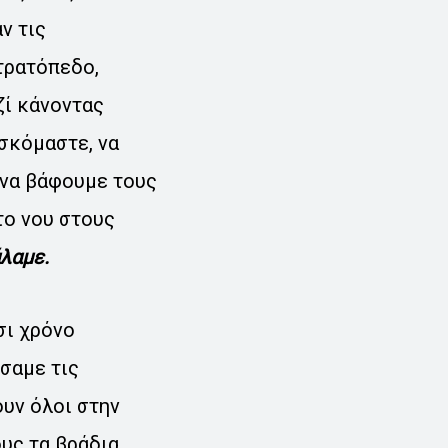
ν τις
τρατόπεδο,
ζί κάνοντας
ισκόμαστε, να
 να βάφουμε τους
το νου στους
άλαμε.
σι χρόνο
σαμε τις
υν όλοι στην
υς τα βράδια,