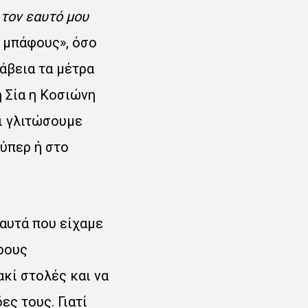
 τον εαυτό μου
ς μπάφους», όσο
άβεια τα μέτρα
η Σία η Κοσιώνη
αι γλιτώσουμε
ούπερ ή στο
αυτά που είχαμε
ορους
ακί στολές και να
ς τους. Γιατί