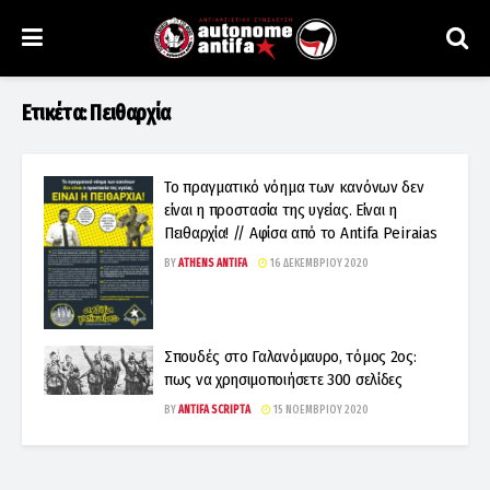
Ετικέτα:
Πειθαρχία
Το πραγματικό νόημα των κανόνων δεν
είναι η προστασία της υγείας. Είναι η
Πειθαρχία! // Αφίσα από το Antifa Peiraias
BY
ATHENS ANTIFA
16 ΔΕΚΕΜΒΡΊΟΥ 2020
Σπουδές στο Γαλανόμαυρο, τόμος 2ος:
πως να χρησιμοποιήσετε 300 σελίδες
BY
ANTIFA SCRIPTA
15 ΝΟΕΜΒΡΊΟΥ 2020