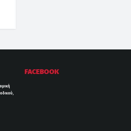
FACEBOOK
ρομική
οδικού,