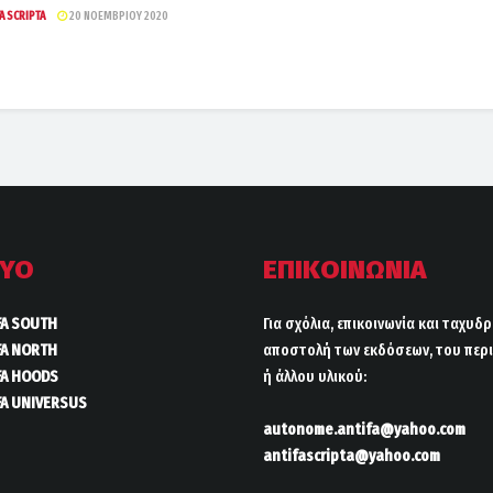
A SCRIPTA
20 ΝΟΕΜΒΡΊΟΥ 2020
ΤΥΟ
ΕΠΙΚΟΙΝΩΝΙΑ
FA SOUTH
Για σχόλια, επικοινωνία και ταχυδ
FA NORTH
αποστολή των εκδόσεων, του περι
FA HOODS
ή άλλου υλικού:
FA UNIVERSUS
autonome.antifa@yahoo.com
antifascripta@yahoo.com