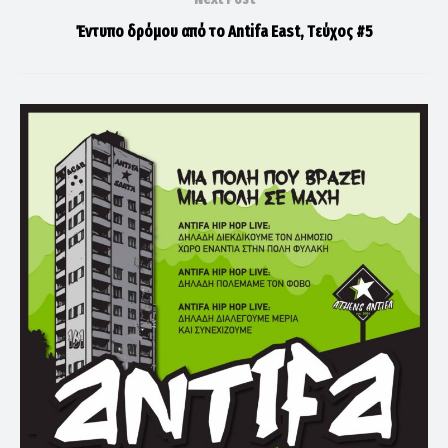
Έντυπο δρόμου από το Antifa East, Tεύχος #5