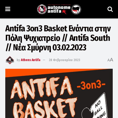
Antifa 3on3 Basket Ενάντια στην
Πόλη Ψυχιατρείο // Antifa South
// Νέα Σμύρνη 03.02.2023
A
by
Athens Antifa
28 Φεβρουαρίου 2023
A