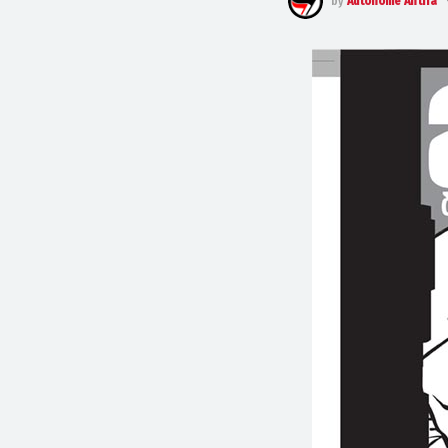
by
Autonome Antifa