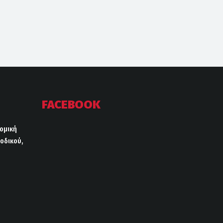
FACEBOOK
ρομική
οδικού,