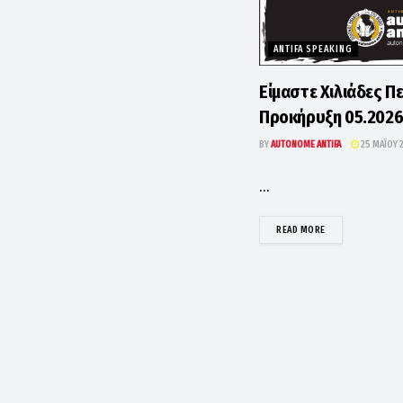
ANTIFA SPEAKING
Είμαστε Χιλιάδες Π
Προκήρυξη 05.202
BY
AUTONOME ANTIFA
25 ΜΑΪ́ΟΥ
...
DETAILS
READ MORE