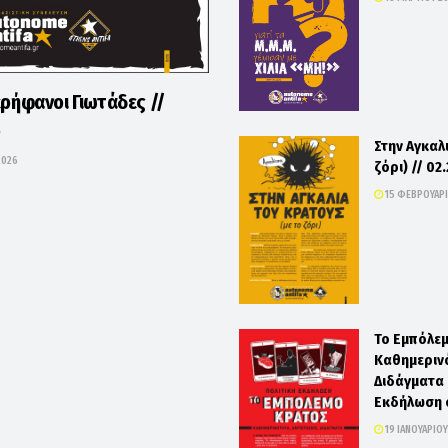
ερήφανοι Γιωτάδες //
6
Στην Αγκαλ
 2026
ζόρι) // 02
15 ΦΕΒΡΟΥΑΡΊ
Το Εμπόλε
Καθημερινό
Διδάγματα /
Εκδήλωση 
19 ΙΑΝΟΥΑΡΊΟΥ