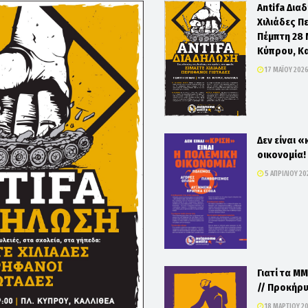
Antifa Δια
Χιλιάδες Π
Πέμπτη 28 Μ
Κύπρου, Κ
17 ΜΑΪ́ΟΥ 202
Δεν είναι «
οικονομία!
5 ΑΠΡΙΛΊΟΥ 20
Γιατί τα ΜΜ
// Προκήρυ
18 ΜΑΡΤΊΟΥ 2