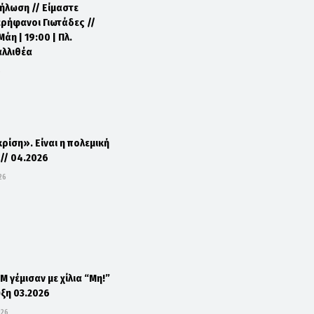
δήλωση // Είμαστε
ερήφανοι Γιωτάδες //
άη | 19:00 | Πλ.
αλλιθέα
6
κρίση». Είναι η πολεμική
 // 04.2026
26
Μ γέμισαν με χίλια “Μη!”
ξη 03.2026
026