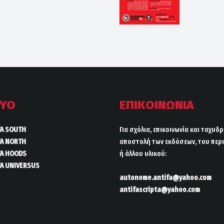
ΤΥΟ
ΕΠΙΚΟΙΝΩΝΙΑ
FA SOUTH
Για σχόλια, επικοινωνία και ταχυδ
FA NORTH
αποστολή των εκδόσεων, του περι
FA HOODS
ή άλλου υλικού:
FA UNIVERSUS
autonome.antifa@yahoo.com
antifascripta@yahoo.com