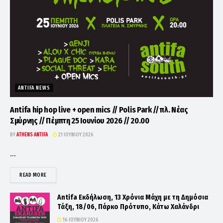
ANTIFA NEWS
Antifa hip hop live + open mics // Polis Park // πλ. Νέας
Σμύρνης // Πέμπτη 25 Ιουνίου 2026 // 20.00
BY
ATHENS ANTIFA
21 ΙΟΥΝΊΟΥ 2026
...
DETAILS
READ MORE
Antifa Εκδήλωση, 13 Χρόνια Μάχη με τη Δημόσια
Τάξη, 18/06, Πάρκο Πρότυπο, Κάτω Χαλάνδρι
16 ΙΟΥΝΊΟΥ 2026