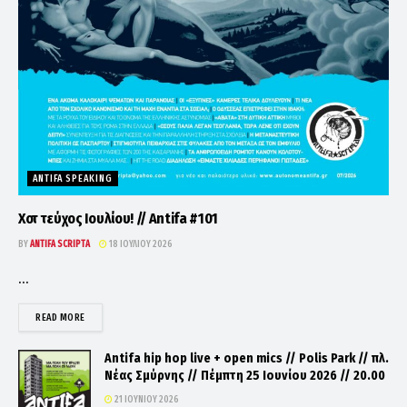
ANTIFA SPEAKING
Χοτ τεύχος Ιουλίου! // Antifa #101
BY
ANTIFA SCRIPTA
18 ΙΟΥΛΊΟΥ 2026
...
DETAILS
READ MORE
Antifa hip hop live + open mics // Polis Park // πλ.
Νέας Σμύρνης // Πέμπτη 25 Ιουνίου 2026 // 20.00
21 ΙΟΥΝΊΟΥ 2026