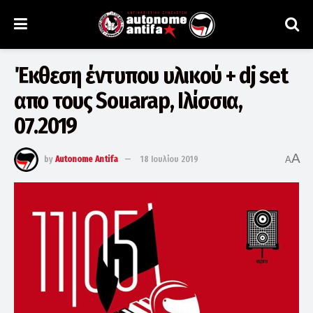
Έκθεση έντυπου υλικού + dj set
απο τους Souarap, Ιλίσσια,
07.2019
A
by
Autonome Antifa
18 Ιουλίου 2019
A