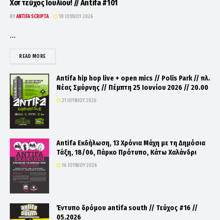
Χοτ τεύχος Ιουλίου! // Antifa #101
BY
ANTIFA SCRIPTA
18 ΙΟΥΛΊΟΥ 2026
...
DETAILS
READ MORE
Antifa hip hop live + open mics // Polis Park // πλ.
Νέας Σμύρνης // Πέμπτη 25 Ιουνίου 2026 // 20.00
21 ΙΟΥΝΊΟΥ 2026
Antifa Εκδήλωση, 13 Χρόνια Μάχη με τη Δημόσια
Τάξη, 18/06, Πάρκο Πρότυπο, Κάτω Χαλάνδρι
16 ΙΟΥΝΊΟΥ 2026
Έντυπο δρόμου antifa south // Τεύχος #16 //
05.2026