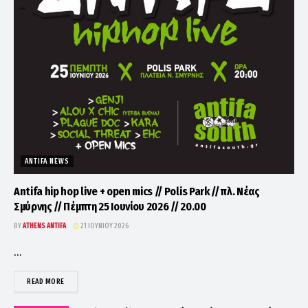
ANTIFA NEWS
Antifa hip hop live + open mics // Polis Park // πλ. Νέας
Σμύρνης // Πέμπτη 25 Ιουνίου 2026 // 20.00
BY
ATHENS ANTIFA
21 ΙΟΥΝΊΟΥ 2026
...
DETAILS
READ MORE