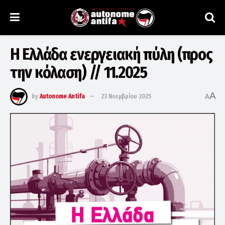
Η Ελλάδα ενεργειακή πύλη (προς
την κόλαση) // 11.2025
A
by
Autonome Antifa
23 Νοεμβρίου 2025
A