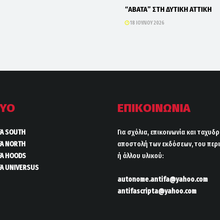
“ΑΒΑΤΑ” ΣΤΗ ΔΥΤΙΚΗ ΑΤΤΙΚΗ
18 ΙΟΥΛΊΟΥ 2026
ΤΥΟ
ΕΠΙΚΟΙΝΩΝΙΑ
FA SOUTH
Για σχόλια, επικοινωνία και ταχυδ
FA NORTH
αποστολή των εκδόσεων, του περι
FA HOODS
ή άλλου υλικού:
FA UNIVERSUS
autonome.antifa@yahoo.com
antifascripta@yahoo.com