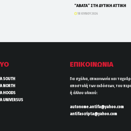
“ΑΒΑΤΑ” ΣΤΗ ΔΥΤΙΚΗ ΑΤΤΙΚΗ
18 ΙΟΥΛΊΟΥ 2026
ΤΥΟ
ΕΠΙΚΟΙΝΩΝΙΑ
FA SOUTH
Για σχόλια, επικοινωνία και ταχυδ
FA NORTH
αποστολή των εκδόσεων, του περι
FA HOODS
ή άλλου υλικού:
FA UNIVERSUS
autonome.antifa@yahoo.com
antifascripta@yahoo.com