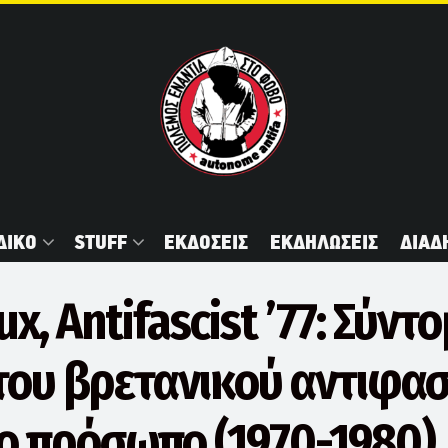
ΔΙΚΟ
STUFF
ΕΚΔΟΣΕΙΣ
ΕΚΔΗΛΩΣΕΙΣ
ΔΙΑΔ
ux, Antifascist ’77: Σύντ
 του βρετανικού αντιφα
ο πρόσωπο (1970-1980),