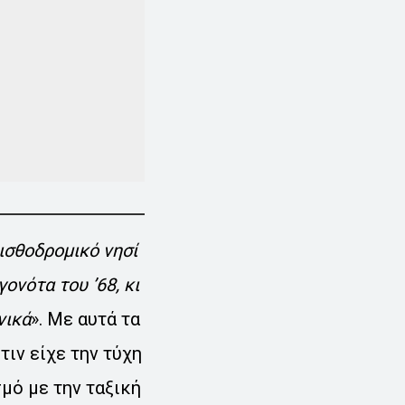
ισθοδρομικό νησί
ονότα του ’68, κι
νικά
». Με αυτά τα
ιν είχε την τύχη
σμό με την ταξική