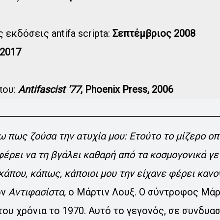
 εκδόσεις antifa scripta:
Σεπτέμβριος 2008
2017
που:
Antifascist ’77
, Phoenix Press, 2006
ω πως ζούσα την ατυχία μου: Ετούτο το μίζερο οπ
έρει να τη βγάλει καθαρή από τα κοσμογονικά γεγ
άπου, κάπως, κάποιοι μου την είχανε φέρει κανο
ον
Αντιφασίστα,
ο Μάρτιν Λουξ. Ο σύντροφος Μάρτ
 του χρόνια το 1970. Αυτό το γεγονός, σε συνδυα