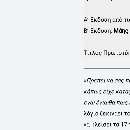
Α’ Έκδοση από τις
B’ Έκδοση:
Μάης 
Τίτλος Πρωτοτύ
«
Πρέπει να σας π
κάπως είχε καταφ
εγώ ένιωθα πως κ
λόγια ξεκινάει τ
να κλείσει τα 17