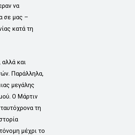
εραν να
α σε μας –
ίας κατά τη
 αλλά και
τών. Παράλληλα,
μιας μεγάλης
μού. Ο Μάρτιν
 ταυτόχρονα τη
ιστορία
υτόνομη μέχρι το