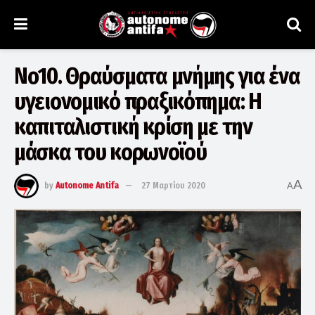
Νο10. Θραύσματα μνήμης για ένα
υγειονομικό πραξικόπημα: Η
καπιταλιστική κρίση με την
μάσκα του κορωνοϊού
A
by
Autonome Antifa
27 Μαρτίου 2020
A