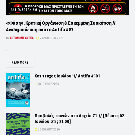
ANTIFA SPEAKING
«Φύση», Κρατική Οργάνωση & Εσκεμμένη Συσκότιση //
Αναδημοσίευση από το Antifa #87
BY
AUTONOME ANTIFA
7 ΑΥΓΟΎΣΤΟΥ 2026
...
DETAILS
READ MORE
Χοτ τεύχος Ιουλίου! // Antifa #101
18 ΙΟΥΛΊΟΥ 2026
Προβολές ταινιών στο Αρχείο 71 // [Πέμπτη 02
Ιουλίου στις 21.00]
30 ΙΟΥΝΊΟΥ 2026