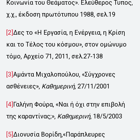
Κοινωνία του Θεάματος». Ελεύθερος Τυπος,
χ.χ., έκδοση πρωτότυπου 1988, σελ.19
[2]
Δες το «Η Εργασία, η Ενέργεια, η Κρίση
και το Τέλος του κόσμου», στον ομώνυμο
τόμο, Αρχείο 71, 2011, σελ.27-138
[3]
Αμάντα Μιχαλοπούλου, «Σύγχρονες
ασθένειες»,
Καθημερινή
, 27/11/2001
[4]
Γαλήνη Φούρα, «Ναι ή όχι στην επιβολή
της καραντίνας;»,
Καθημερινή
, 18/5/2003
[5]
Διονυσία Βορίδη,«Παράπλευρες