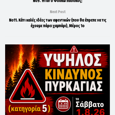
Νο9. Ήταν ο Φουκώ πασόκος;
Next Post
Νο11. Κάτι καλές ιδέες των αφεντικών (που θα έπρεπε να τις
έχουμε πάρει χαμπάρι), Μέρος 1ο