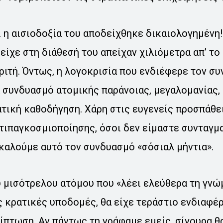
ι η αισιοδοξία του αποδείχθηκε δικαιολογημένη! 
είχε στη διάθεσή του απείχαν χιλιόμετρα απ’ το
ιτή. Όντως, η λογοκρισία που ενδιέφερε τον συ
 συνδυασμό ατομικής παράνοιας, μεγαλομανίας, 
ατική καθοδήγηση. Χάρη στις ευγενείς προσπάθε
τιπαγκοσμιοποίησης, όσοι δεν είμαστε συνταγμ
καλούμε αυτό τον συνδυασμό «σόσιαλ μήντια».
υ μισότρελου ατόμου που «λέει ελεύθερα τη γνώ
κρατικές υποδομές, θα είχε τεράστιο ενδιαφέρ
ίπτωση. Αν πάντως τη γράφαμε εμείς, σίγουρα θ