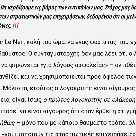
θα κερδίζουμε εις βάρος των αντιπάλων μας. Στόχος μας θα
των στρατιωτικών μας επιχειρήσεων, δεδομένου ότι οι μελ
νιες.
[1]
 Le Nen, καλή του ώρα: να ένας φασίστας που έχ
θαύματος! Ο συνταγματάρχης δεν μας λέει ότι ο 
 να φιμώνεται «για λόγους ασφαλείας» – αντιθέτ
ανθίζει και να χρησιμοποιείται προς όφελος τω
. Μάλιστα, ετούτος ο λογοκριτής είναι σίγουρος
βεια, είναι ίσως
ο πρώτος λογοκριτής σε ολάκερη 
πορεί να είναι σίγουρος ότι όταν έρθει η στιγμ
νήθως
– μόνο που με κάποιο θαυμαστό τρόπο, όλο
θα «νομιμοποιούν τις στρατιωτικές επιχειρήσεις»