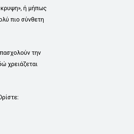
όκρυψη», ή μήπως
πολύ πιο σύνθετη
απασχολούν την
δώ χρειάζεται
Ορίστε: