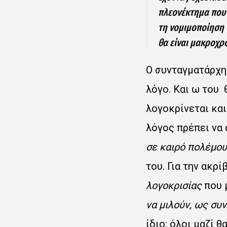
πλεονέκτημα που 
τη νομιμοποίηση 
θα είναι μακροχρό
Ο συνταγματάρχης
λόγο. Και ω του 
λογοκρίνεται και
λόγος πρέπει να 
σε καιρό πολέμου
του. Για την ακρί
λογοκρισίας
που μ
να μιλούν, ως συ
ίδιο: όλοι μαζί 