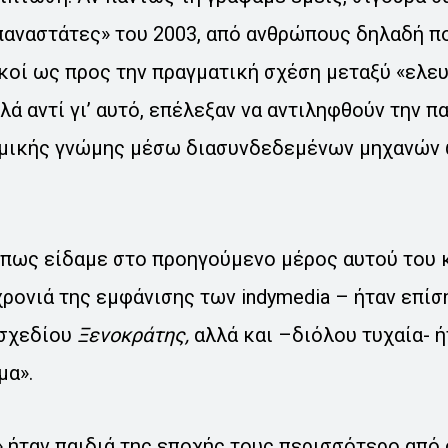
παναστάτες» του 2003, από ανθρώπους δηλαδή π
ικοί ως προς την πραγματική σχέση μεταξύ «ελευ
λά αντί γι’ αυτό, επέλεξαν να αντιληφθούν την 
ομικής γνώμης μέσω διασυνδεδεμένων μηχανών
.
όπως είδαμε στο προηγούμενο μέρος αυτού του κ
χρονιά της εμφάνισης των indymedia – ήταν επίσ
 σχεδίου
Ξενοκράτης,
αλλά και –διόλου τυχαία- ή
μα».
» ήταν παιδιά της εποχής τους περισσότερο από