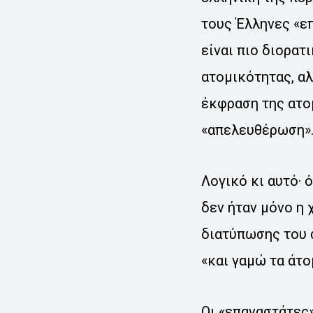
τους Έλληνες «ε
είναι πιο διορατ
ατομικότητας, αλ
έκφραση της ατ
«απελευθέρωση»
Λογικό κι αυτό· 
δεν ήταν μόνο η 
διατύπωσης του
«και γαμώ τα άτο
Οι «επαναστάτες