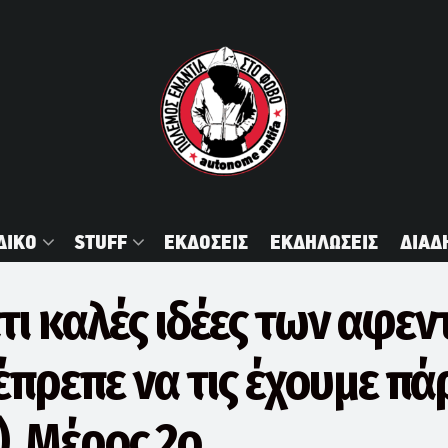
ΔΙΚΟ
STUFF
ΕΚΔΟΣΕΙΣ
ΕΚΔΗΛΩΣΕΙΣ
ΔΙΑΔ
τι καλές ιδέες των αφεν
έπρεπε να τις έχουμε πά
), Μέρος 2ο