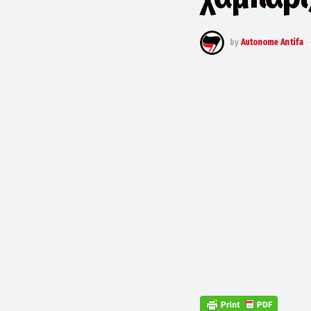
by
Autonome Antifa