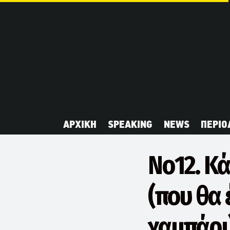
ΑΡΧΙΚΗ
SPEAKING
NEWS
ΠΕΡΙΟ
Νο12. Κά
(που θα 
χαμπάρι