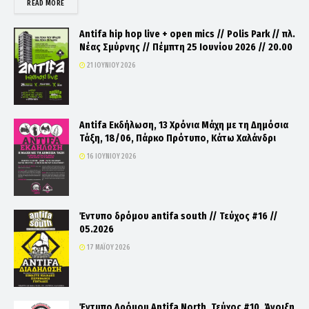
DETAILS
READ MORE
Antifa hip hop live + open mics // Polis Park // πλ.
Νέας Σμύρνης // Πέμπτη 25 Ιουνίου 2026 // 20.00
21 ΙΟΥΝΊΟΥ 2026
Antifa Εκδήλωση, 13 Χρόνια Μάχη με τη Δημόσια
Τάξη, 18/06, Πάρκο Πρότυπο, Κάτω Χαλάνδρι
16 ΙΟΥΝΊΟΥ 2026
Έντυπο δρόμου antifa south // Τεύχος #16 //
05.2026
17 ΜΑΪ́ΟΥ 2026
Έντυπο Δρόμου Antifa North, Τεύχος #10, Άνοιξη