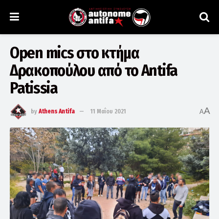
Open mics στο κτήμα
Δρακοπούλου από το Antifa
Patissia
A
by
Athens Antifa
11 Μαΐου 2021
A