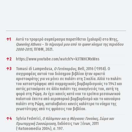
References
↑
1
Αυτό το τρομερό συμπέρασμα παρατίθεται (χαλαρά) στο Ντης,
Queering Athens – Το πέρασμά μου από το queer κίνημα της περιόδου
2000-2015,
ΠΓΦΜ, 2021.
↑
2
https://www.youtube.com/watch?v=k3TNHCMxWns
↑
3
Tomasi di Lampedusa,
Ο Γατόπαρδος
, Bell, 2016 (
1958). Ο
1
συγγραφέας αυτού του διάσημου βιβλίου ήταν αρκετά
αριστοκράτης για να μένει σε παλάτι στη Σικελία. Αλλά το παλάτι
του καταστράφηκε από συμμαχικούς βομβαρδισμούς το 1943 και
αυτός μετακόμισε σε άλλο παλάτι της οικογένειάς του, αυτή τη
φορά στη Ρώμη. Αν έχει κανείς κατά νου τα ερείπια μεσαιωνικού
παλατιού έπειτα από αεροπορικό βομβαρδισμό και το καινούριο
παλάτι στη Ρώμη, καταλαβαίνει κανείς καλύτερα το νόημα της
γνωστότερης από τις φράσεις του βιβλίου.
↑
4
Sylvia Federici,
Ο Κάλιμπαν και η Μάγισσα: Γυναίκες, Σώμα και
Πρωταρχική Συσσώρευση,
Εκδόσεις των Ξένων, 2011
(
Autonomedia 2004), σ. 197.
1