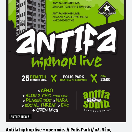
ANTIFA NEWS
Antifa hip hop live + open mics // Polis Park // πλ. Νέας