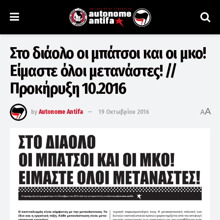
Στο διάολο οι μπάτσοι και οι μκο!
Είμαστε όλοι μετανάστες! //
Προκήρυξη 10.2016
A
by
Autonome Antifa
19 Οκτωβρίου 2016
A