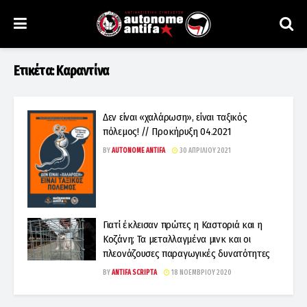
Ετικέτα:
Καραντίνα
Δεν είναι «χαλάρωση», είναι ταξικός
πόλεμος! // Προκήρυξη 04.2021
BY
AUTONOME ANTIFA
30 ΑΠΡΙΛΊΟΥ 2021
Γιατί έκλεισαν πρώτες η Καστοριά και η
Κοζάνη; Τα μεταλλαγμένα μινκ και οι
πλεονάζουσες παραγωγικές δυνατότητες
BY
ANTIFA SCRIPTA
18 ΝΟΕΜΒΡΊΟΥ 2020