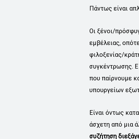
Πάντως είναι απλ
Οι ξένοι/πρόσφυ
εμβέλειας, οπότ
φιλοξενίας/κράτ
συγκέντρωσης. Εκ
που παίρνουμε κ
υπουργείων εξωτ
Είναι όντως κατα
άσχετη από μια ά
συζήτηση διεξάγ