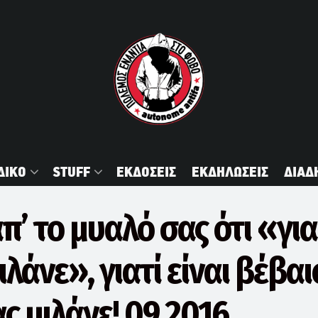
ΔΙΚΟ
STUFF
ΕΚΔΟΣΕΙΣ
ΕΚΔΗΛΩΣΕΙΣ
ΔΙΑΔ
π’ το μυαλό σας ότι «για
ιλάνε», γιατί είναι βέβαιο
ς μιλάνε! 09.2016