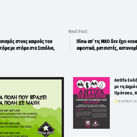
Next Post
ασισμός στους καιρούς του
Πίσω απ’ τις ΜΚΟ δεν έχει «ευ
τόμα με στόμα στα Σεπόλια,
αφεντικά, ρατσιστές, αστυνομί
Antifa Εκδ
με τη Δημό
Πρότυπο, 
16 ΙΟΥΝΊΟΥ 20