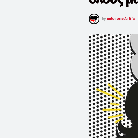
by
Autonome Antifa