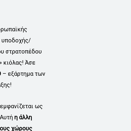
ευρωπαϊκής
s υποδοχής/
του στρατοπέδου
» κιόλας! Άσε
Ο
– εξάρτημα των
ξης!
 εμφανίζεται ως
 Αυτή
η άλλη
ους χώρους