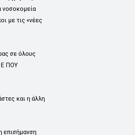
α νοσοκομεία
ι με τις «νέες
ώρας σε όλους
ΜΕ ΠΟΥ
άστες και η άλλη
 η επισήμανση