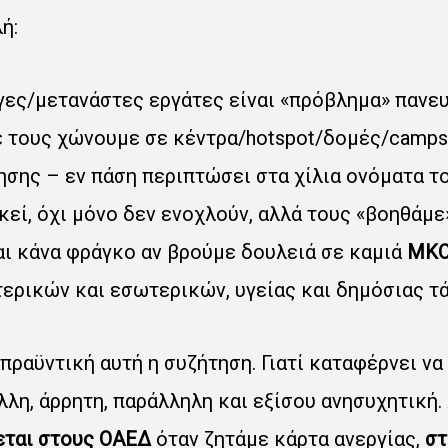
ή:
γες/μετανάστες εργάτες είναι «πρόβλημα» παν
ε τους χώνουμε σε κέντρα/hotspot/δομές/camp
ησης – εν πάση περιπτώσει στα χίλια ονόματα 
εί, όχι μόνο δεν ενοχλούν, αλλά τους «βοηθάμε
αι κάνα φράγκο αν βρούμε δουλειά σε καμιά
ΜΚ
ερικών και εσωτερικών, υγείας και δημόσιας τά
πραϋντική αυτή η συζήτηση. Γιατί καταφέρνει να
λλη, άρρητη, παράλληλη και εξίσου ανησυχητική.
εται στους ΟΑΕΔ
όταν ζητάμε κάρτα ανεργίας,
στ