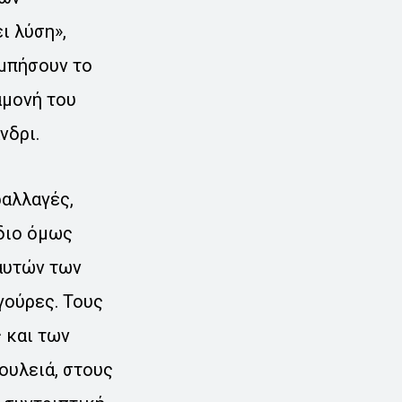
ι λύση»,
ιμπήσουν το
αμονή του
νδρι.
ραλλαγές,
ίδιο όμως
 αυτών των
γούρες. Τους
 και των
ουλειά, στους