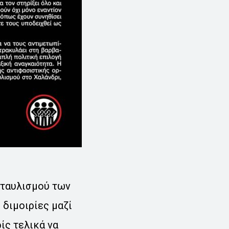
αταυλισμού των
 διμοιρίες μαζί
ίς τελικά να