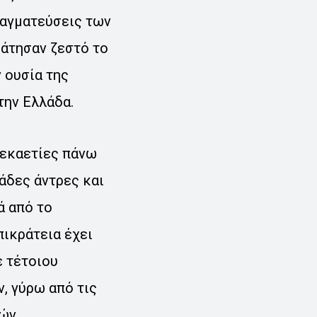
ραγματεύσεις των
ράτησαν ζεστό το
 ουσία της
την Ελλάδα.
δεκαετίες πάνω
άδες άντρες και
ά από το
πικράτεια έχει
ε τέτοιου
, γύρω από τις
κών