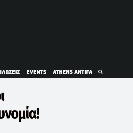
ΗΛΩΣΕΙΣ
EVENTS
ATHENS ANTIFA
ι
υνομία!