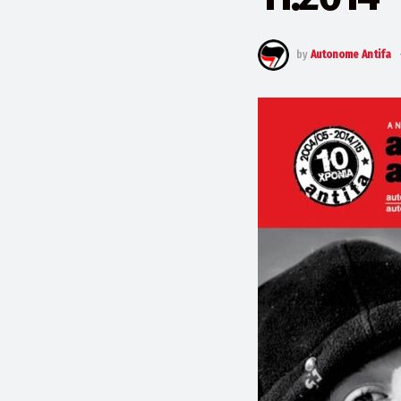
by
Autonome Antifa