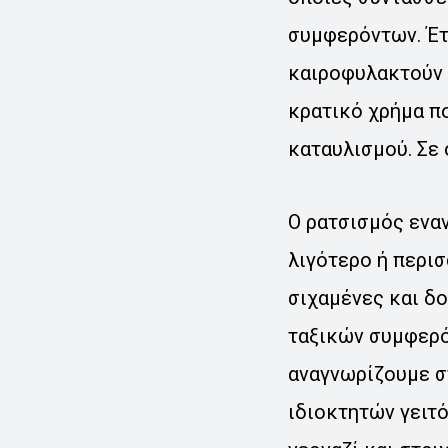
συμφερόντων. Έτ
καιροφυλακτούν ι
κρατικό χρήμα π
καταυλισμού. Σε 
Ο ρατσισμός εναν
λιγότερο ή περισ
σιχαμένες και δο
ταξικών συμφερόν
αναγνωρίζουμε σ
ιδιοκτητών γειτ