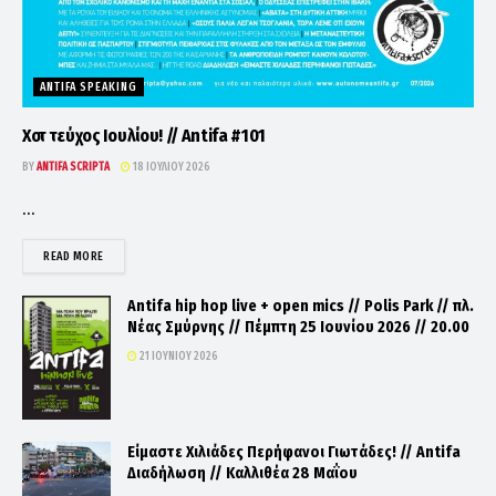
ANTIFA SPEAKING
Χοτ τεύχος Ιουλίου! // Antifa #101
BY
ANTIFA SCRIPTA
18 ΙΟΥΛΊΟΥ 2026
...
DETAILS
READ MORE
Antifa hip hop live + open mics // Polis Park // πλ.
Νέας Σμύρνης // Πέμπτη 25 Ιουνίου 2026 // 20.00
21 ΙΟΥΝΊΟΥ 2026
Είμαστε Χιλιάδες Περήφανοι Γιωτάδες! // Antifa
Διαδήλωση // Καλλιθέα 28 Μαΐου