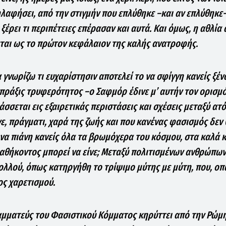
ηλαφήσει, από την στιγμήν που επλύθηκε –και αν επλύθηκε-
 ξέρει τι περιπέτειες επέρασαν και αυτά. Και όμως, η αθλία 
ται ως το πρώτον κεφάλαιον της καλής ανατροφής.
 γνωρίζω τι ευχαρίστησιν αποτελεί το να σφίγγη κανείς ξέν
 πράξις τρυφερότητος –ο Σαφμόρ έδινε μ’ αυτήν τον ορισμ
σσεται εις εξαιρετικάς περιστάσεις και σχέσεις μεταξύ ατ
νε, πράγματι, χαρά της ζωής και που κανένας φασισμός δεν
να πιάνη κανείς όλα τα βρωμόχερα του κόσμου, στα καλά 
καθήκοντος μπορεί να είνε; Μεταξύ πολιτισμένων ανθρώπων,
λλού, όπως κατηργήθη το τρίψιμο μύτης με μύτη, που, ο
ς χαρετισμού.
ραμματεύς του Φασιστικού Κόμματος κηρύττει από την Ρώμ