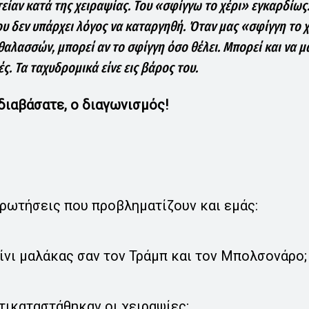
ίαν κατά της χειραψίας. Του «σφίγγω το χέρι» εγκαρδίως. 
υ δεν υπάρχει λόγος να καταργηθή. Όταν μας «σφίγγη το χέ
θαλασσών, μπορεί αν το σφίγγη όσο θέλει. Μπορεί και να
ς. Τα ταχυδρομικά είνε εις βάρος του.
διαβάσατε, ο διαγωνισμός!
ερωτήσεις που προβληματίζουν και εμάς:
νι μαλάκας σαν τον Τράμπ και τον Μπολσονάρο;
ντικαταστάθηκαν οι χειραψίες;