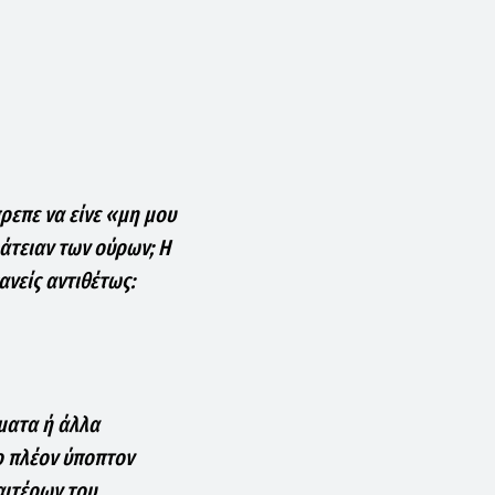
ρεπε να είνε «μη μου
άτειαν των ούρων; Η
ανείς αντιθέτως:
ώματα ή άλλα
ο πλέον ύποπτον
ιαιτέρων του