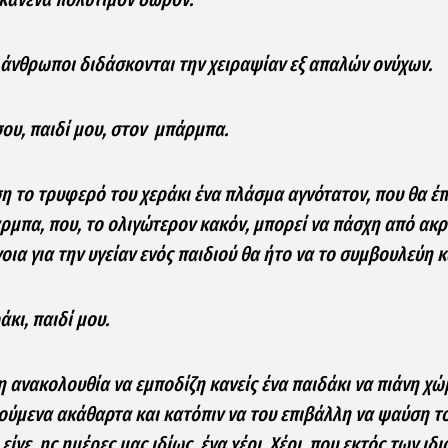
ι άνθρωποι διδάσκονται την χειραψίαν εξ απαλών ονύχων.
σου, παιδί μου, στον μπάρμπα.
ση το τρυφερό του χεράκι ένα πλάσμα αγνότατον, που θα έπ
ρμπα, που, το ολιγώτερον κακόν, μπορεί να πάσχη από ακρ
ια για την υγείαν ενός παιδιού θα ήτο να το συμβουλεύη κ
άκι, παιδί μου.
τη ανακολουθία να εμποδίζη κανείς ένα παιδάκι να πιάνη χ
ούμενα ακάθαρτα και κατόπιν να του επιβάλλη να ψαύση τ
είνε, ης ημέρες μας ιδίως, ένα χέρι. Χέρι, που εκτός των ιδ