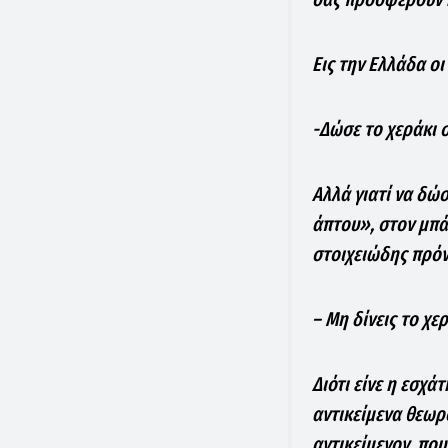
Εις την Ελλάδα ο
-Δώσε το χεράκι 
Αλλά γιατί να δώ
άπτου», στον μπά
στοιχειώδης πρόνο
– Μη δίνεις το χερ
Διότι είνε η εσχά
αντικείμενα θεωρ
αντικείμενον, που 