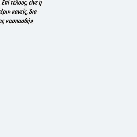
Επί τέλους, είνε η
ρι» κανείς, δια
 μας «ασπασθή»