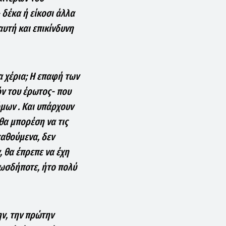
 δέκα ή είκοσι άλλα
αυτή και επικίνδυνη
α χέρια; Η επαφή των
όν του έρωτος- που
όμων . Και υπάρχουν
 θα μπορέση να τις
καθούμενα, δεν
 θα έπρεπε να έχη
πωσδήποτε, ήτο πολύ
ην, την πρώτην