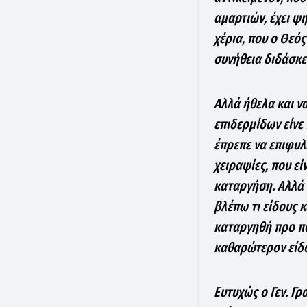
αμαρτιών, έχει ψ
χέρια, που ο Θεός
συνήθεια διδάσκε
Αλλά ήθελα και να
επιδερμίδων είνε
έπρεπε να επιφυλά
χειραψίες, που εί
καταργήση. Αλλά 
βλέπω τι είδους 
καταργηθή προ πο
καθαρώτερον είδο
Ευτυχώς ο Γεν. Γ