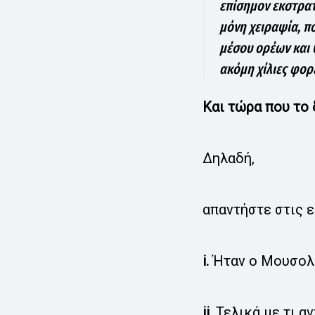
επίσημον εκστρατε
μόνη χειραψία, πο
μέσου ορέων και 
ακόμη χίλιες φορέ
Και τώρα που το 
Δηλαδή,
απαντήστε στις 
i.
Ήταν ο Μουσολί
ii.
Τελικά με τι α