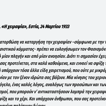
, «Η χειραψία»
, Εστία,
24 Μαρτίου 1933
ατορθώση να καταργήση την χειραψίαν –σύμφωνα με την τ
σιστικού κόμματος- πρέπει να ευλογήσωμεν τον Φασισμόν
μίαν πληγήν και από μίαν ανοησίαν. Διότι τι σημασίαν έχε
 σας προτείνεται, στα καλά καθούμενα, και εννοεί να σφίξη τ
ά υπάρχουν τόσα άλλα είδη χαιρετισμού, που ούτε με μικρό
νίαν με τον ξένον ιδρώτα σας βάζουν. Μία κίνησις του χεριο
όγελο, ένας καλός λόγος, αναλόγως των προσώπων και των
ισμοί, που μπορούν ν’ αντικαταστήσουν λαμπρά την χειραψί
φίξη και το χέρι. Και υπάρχουν άνθρωποι, που σας προτείνο
κανένα πολύτιμον δώρον.