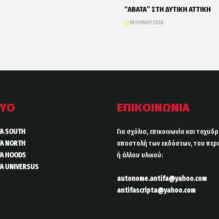
“ΑΒΑΤΑ” ΣΤΗ ΔΥΤΙΚΗ ΑΤΤΙΚΗ
18 ΙΟΥΛΊΟΥ 2026
ΤΥΟ
ΕΠΙΚΟΙΝΩΝΙΑ
FA SOUTH
Για σχόλια, επικοινωνία και ταχυδ
FA NORTH
αποστολή των εκδόσεων, του περι
FA HOODS
ή άλλου υλικού:
FA UNIVERSUS
autonome.antifa@yahoo.com
antifascripta@yahoo.com