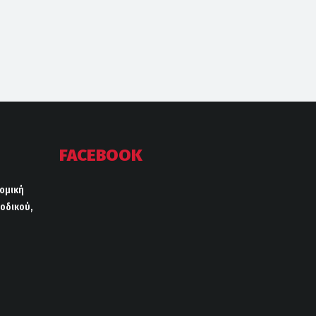
FACEBOOK
ρομική
οδικού,