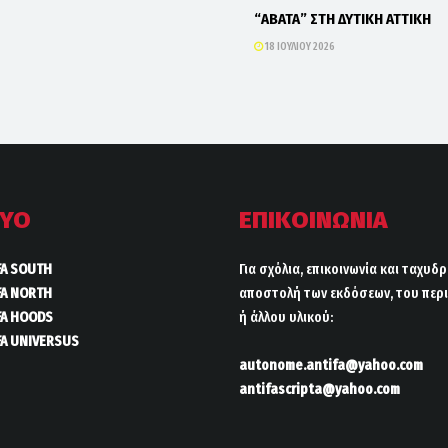
“ΑΒΑΤΑ” ΣΤΗ ΔΥΤΙΚΗ ΑΤΤΙΚΗ
18 ΙΟΥΛΊΟΥ 2026
ΤΥΟ
ΕΠΙΚΟΙΝΩΝΙΑ
FA SOUTH
Για σχόλια, επικοινωνία και ταχυδ
FA NORTH
αποστολή των εκδόσεων, του περι
FA HOODS
ή άλλου υλικού:
FA UNIVERSUS
autonome.antifa@yahoo.com
antifascripta@yahoo.com