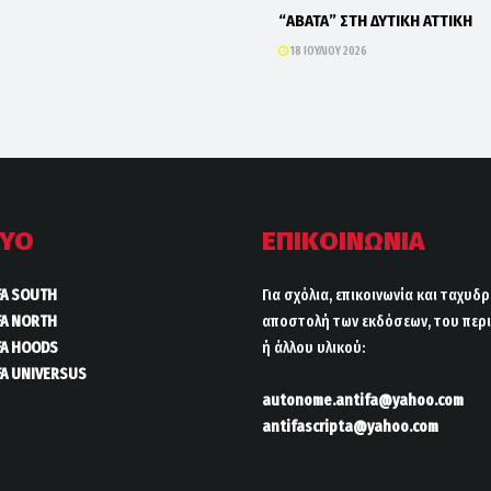
“ΑΒΑΤΑ” ΣΤΗ ΔΥΤΙΚΗ ΑΤΤΙΚΗ
18 ΙΟΥΛΊΟΥ 2026
ΤΥΟ
ΕΠΙΚΟΙΝΩΝΙΑ
FA SOUTH
Για σχόλια, επικοινωνία και ταχυδ
FA NORTH
αποστολή των εκδόσεων, του περι
FA HOODS
ή άλλου υλικού:
FA UNIVERSUS
autonome.antifa@yahoo.com
antifascripta@yahoo.com