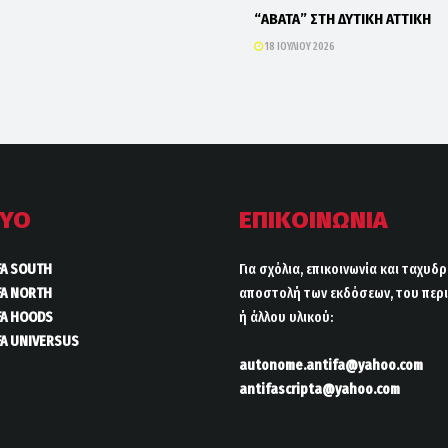
“ΑΒΑΤΑ” ΣΤΗ ΔΥΤΙΚΗ ΑΤΤΙΚΗ
18 ΙΟΥΛΊΟΥ 2026
ΤΥΟ
ΕΠΙΚΟΙΝΩΝΙΑ
FA SOUTH
Για σχόλια, επικοινωνία και ταχυδ
FA NORTH
αποστολή των εκδόσεων, του περι
FA HOODS
ή άλλου υλικού:
FA UNIVERSUS
autonome.antifa@yahoo.com
antifascripta@yahoo.com