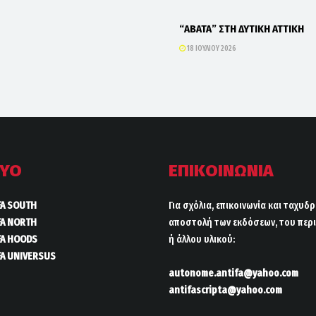
“ΑΒΑΤΑ” ΣΤΗ ΔΥΤΙΚΗ ΑΤΤΙΚΗ
18 ΙΟΥΛΊΟΥ 2026
ΤΥΟ
ΕΠΙΚΟΙΝΩΝΙΑ
FA SOUTH
Για σχόλια, επικοινωνία και ταχυδ
FA NORTH
αποστολή των εκδόσεων, του περι
FA HOODS
ή άλλου υλικού:
FA UNIVERSUS
autonome.antifa@yahoo.com
antifascripta@yahoo.com