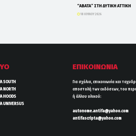
“ΑΒΑΤΑ” ΣΤΗ ΔΥΤΙΚΗ ΑΤΤΙΚΗ
18 ΙΟΥΛΊΟΥ 2026
ΤΥΟ
ΕΠΙΚΟΙΝΩΝΙΑ
FA SOUTH
Για σχόλια, επικοινωνία και ταχυδ
FA NORTH
αποστολή των εκδόσεων, του περι
FA HOODS
ή άλλου υλικού:
FA UNIVERSUS
autonome.antifa@yahoo.com
antifascripta@yahoo.com