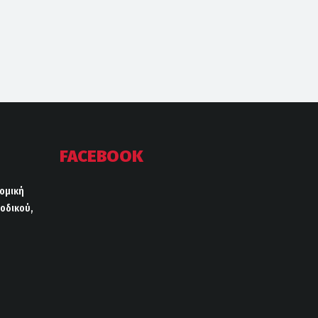
FACEBOOK
ρομική
οδικού,