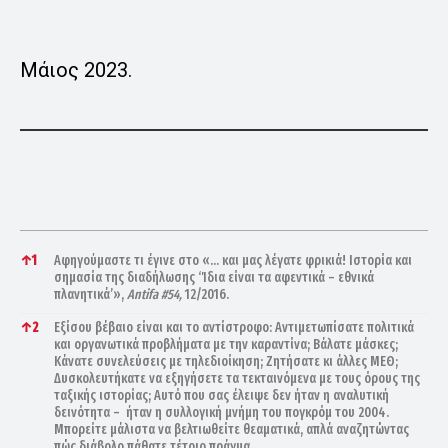
Μάιος 2023.
References
↑
1
Αφηγούμαστε τι έγινε στο «… και μας λέγατε φρικιά! Ιστορία και
σημασία της διαδήλωσης ‘Ίδια είναι τα αφεντικά – εθνικά
πλανητικά’»,
Antifa #54,
12/2016.
↑
2
Εξίσου βέβαιο είναι και το αντίστροφο: Αντιμετωπίσατε πολιτικά
και οργανωτικά προβλήματα με την καραντίνα; Βάλατε μάσκες;
Κάνατε συνελεύσεις με τηλεδιοίκηση; Ζητήσατε κι άλλες ΜΕΘ;
Δυσκολευτήκατε να εξηγήσετε τα τεκταινόμενα με τους όρους της
ταξικής ιστορίας; Αυτό που σας έλειψε δεν ήταν η αναλυτική
δεινότητα – ήταν η συλλογική μνήμη του πογκρόμ του 2004.
Μπορείτε μάλιστα να βελτιωθείτε θεαματικά, απλά αναζητώντας
πώς διάβολο πάθατε τέτοιο πράγμα.