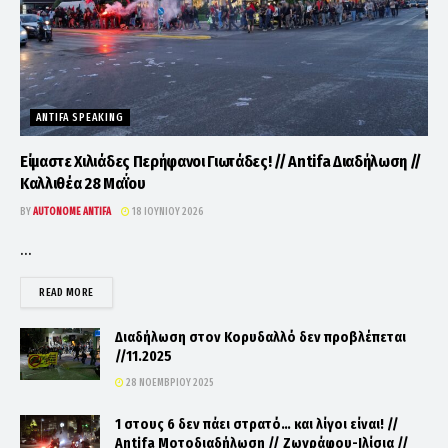
ANTIFA SPEAKING
Είμαστε Χιλιάδες Περήφανοι Γιωτάδες! // Antifa Διαδήλωση //
Καλλιθέα 28 Μαΐου
BY
AUTONOME ANTIFA
18 ΙΟΥΝΊΟΥ 2026
...
DETAILS
READ MORE
Διαδήλωση στον Κορυδαλλό δεν προβλέπεται
//11.2025
28 ΝΟΕΜΒΡΊΟΥ 2025
1 στους 6 δεν πάει στρατό… και λίγοι είναι! //
Antifa Μοτοδιαδήλωση // Ζωγράφου-Ιλίσια //