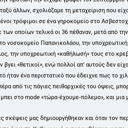
ταξύ άλλων, σχολιάζαμε τη μεταχείριση που είχ
ένοι τρόφιμοι σε ένα γηροκομείο στο Ασβεστο
 των οποίων τελικά οι 36 πέθαναν, μετά από τη
το νοσοκομείο Παπανικολάου, την υποχρεωτικ
έλος, την υποχρεωτική «καθήλωσή» τους στο κρεβ
ν βγει «θετικοί», ενώ πολλοί απ’ αυτούς δεν είχ
ό ήταν ένα περιστατικό που έδειχνε πως το χι
πέρα από τις πάγιες πειθαρχικές του όψεις, μπο
 μπει στο mode «τώρα-έχουμε-πόλεμο», και μια 
ές σκέψεις μας δημιουργήθηκαν και όταν τον π