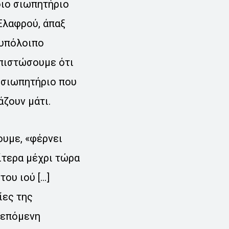
οιο σιωπητήριο
 Ελαφρού, άπαξ
 υπόλοιπο
απιστώσουμε ότι
 σιωπητήριο που
άζουν μάτι.
ουμε, «φέρνει
αίτερα μέχρι τώρα
του ιού […]
ίες της
 επόμενη