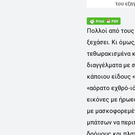
Πολλοί από τους
ξεχάσει. Κι όμως
τεθωρακισμένα κ
διαγγέλματα με σ
κάποιου είδους «
«αόρατο εχθρό-ιό
εικόνες με ήρωε
με μασκοφορεμέν
μπάτσων να περι
δρόμους και πλατ