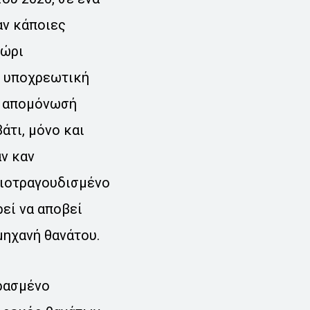
αν κάποιες
χώρι
ν υποχρεωτική
ή απομόνωσή
άτι, μόνο και
αν καν
λιοτραγουδισμένο
ρεί να αποβεί
μηχανή θανάτου.
ερασμένο