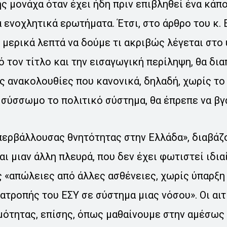
ς μονάχα όταν έχει ήδη πριν επιβληθεί ένα κάπ
 ενοχλητικά ερωτήματα. Έτσι, στο άρθρο του κ.
 μερικά λεπτά να δούμε τι ακριβώς λέγεται στο
ό τον τίτλο και την εισαγωγική περίληψη, θα δι
ς ανακολουθίες που κανονικά, δηλαδή, χωρίς το
 σύσσωμο το πολιτικό σύστημα, θα έπρεπε να βγ
περβάλλουσας θνητότητας στην Ελλάδα», διαβάζ
αι μιαν άλλη πλευρά, που δεν έχει φωτιστεί ιδι
ις «απώλειες από άλλες ασθένειες, χωρίς ύπαρξη 
ατροπής του ΕΣΥ σε σύστημα μιας νόσου». Οι αιτ
μότητας, επίσης, όπως μαθαίνουμε στην αμέσως