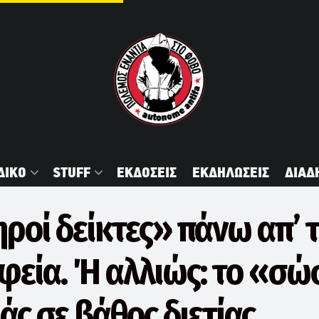
ΔΙΚΟ
STUFF
ΕΚΔΟΣΕΙΣ
ΕΚΔΗΛΩΣΕΙΣ
ΔΙΑΔ
ροί δείκτες» πάνω απ’ 
φεία. Ή αλλιώς: το «σώ
ιάς σε βάθος διετίας