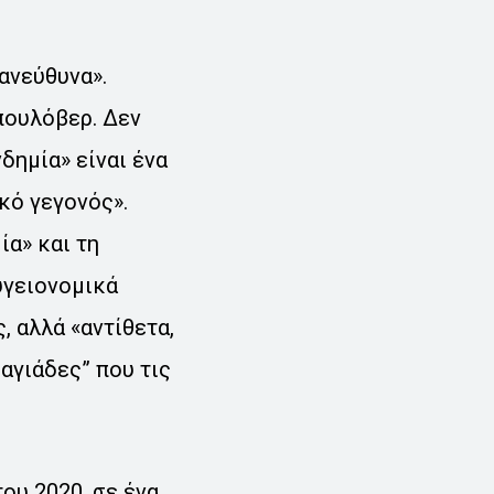
ανεύθυνα».
πουλόβερ. Δεν
ημία» είναι ένα
ικό γεγονός».
ία» και τη
υγειονομικά
, αλλά «αντίθετα,
ιαγιάδες” που τις
ου 2020, σε ένα