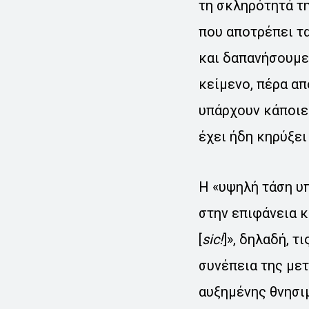
τη σκληρότητά τη
που αποτρέπει τα
και δαπανήσουμε
κείμενο, πέρα απ
υπάρχουν κάποιε
έχει ήδη κηρύξει
Η «υψηλή τάση υ
στην επιφάνεια κ
[
sic
!
]», δηλαδή, τ
συνέπεια της μετ
αυξημένης θνησι