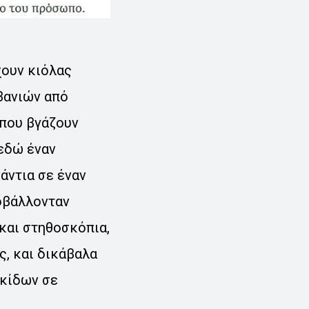
χουν κιόλας
βανιών από
που βγάζουν
 εδώ έναν
άντια σε έναν
ροβάλλονταν
και στηθοσκόπια,
, και δικάβαλα
ακίδων σε