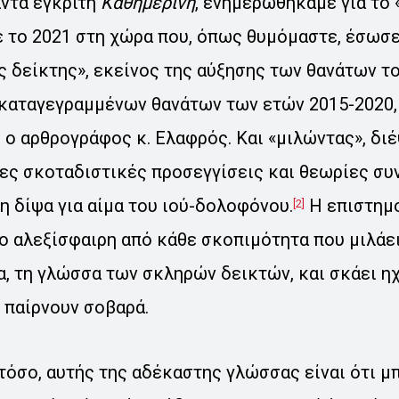
άντα έγκριτη
Καθημερινή
, ενημερωθήκαμε για το
 το 2021 στη χώρα που, όπως θυμόμαστε, έσωσε 
 δείκτης», εκείνος της αύξησης των θανάτων τ
 καταγεγραμμένων θανάτων των ετών 2015-2020, 
ο αρθρογράφος κ. Ελαφρός. Και «μιλώντας», διέ
ρες σκοταδιστικές προσεγγίσεις και θεωρίες σ
 δίψα για αίμα του ιού-δολοφόνου.
Η επιστημο
[2]
σο αλεξίσφαιρη από κάθε σκοπιμότητα που μιλάει
, τη γλώσσα των σκληρών δεικτών, και σκάει η
 παίρνουν σοβαρά.
όσο, αυτής της αδέκαστης γλώσσας είναι ότι μπ