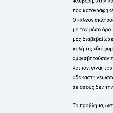
Φλεβάρη, στην π
που καταγράφηκε
Ο «πλέον σκληρός
με τον μέσο όρο
μας διαβεβαίωσε 
καλή τις «διάφο
αμφισβητούσαν τη
λοιπόν, είναι τό
αδέκαστη γλώσσα
σε όσους δεν την
Το πρόβλημα, ωστ