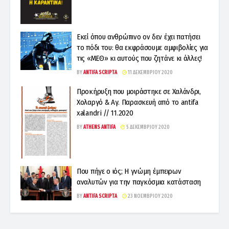
Εκεί όπου ανθρώπινο ον δεν έχει πατήσει
το πόδι του: θα εκφράσουμε αμφιβολίες για
τις «ΜΕΘ» κι αυτούς που ζητάνε κι άλλες!
BY
ANTIFA SCRIPTA
11 ΔΕΚΕΜΒΡΊΟΥ 2020
Προκήρυξη που μοιράστηκε σε Χαλάνδρι,
Χολαργό & Αγ. Παρασκευή από το antifa
xalandri // 11.2020
BY
ATHENS ANTIFA
5 ΔΕΚΕΜΒΡΊΟΥ 2020
Που πήγε ο ιός; Η γνώμη έμπειρων
αναλυτών για την παγκόσμια κατάσταση
BY
ANTIFA SCRIPTA
23 ΝΟΕΜΒΡΊΟΥ 2020