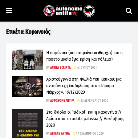
Ετικέτα:
Κορωνοιός
H παράνοια (που σημαίνει πειθαρχία) και η
προετοιμασία (για κρίση και πόλεμο)
BY
ANTIFA SCRIPTA
4 ΙΟΥΛΊΟΥ 2021
Χριστούγεννα στη Φωλιά του Κούκου: μια
αναπάντεχη διαδήλωση στο «Ίδρυμα
Νιάρχος», 19/12/2020
BY
AUTONOME ANTIFA
23 ΔΕΚΕΜΒΡΊΟΥ 2020
Στο διάολο οι “ειδικοί” και η καραντίνα //
Αφίσα από το antifa patissia // Δεκέμβρης
2020
BY
ATHENS ANTIFA
17 ΔΕΚΕΜΒΡΊΟΥ 2020