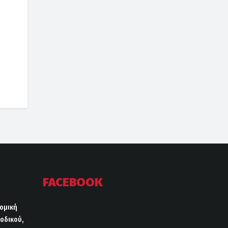
FACEBOOK
ρομική
οδικού,