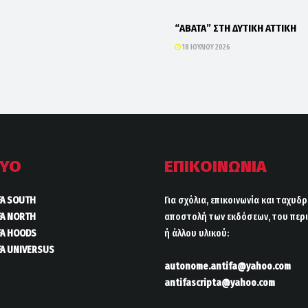
“ΑΒΑΤΑ” ΣΤΗ ΔΥΤΙΚΗ ΑΤΤΙΚΗ
18 ΙΟΥΛΊΟΥ 2026
ΤΥΟ
ΕΠΙΚΟΙΝΩΝΙΑ
FA SOUTH
Για σχόλια, επικοινωνία και ταχυδ
FA NORTH
αποστολή των εκδόσεων, του περι
FA HOODS
ή άλλου υλικού:
FA UNIVERSUS
autonome.antifa@yahoo.com
antifascripta@yahoo.com