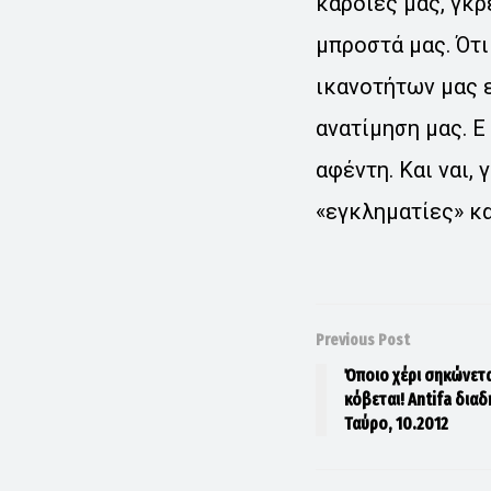
καρδιές μας, γκ
μπροστά μας. Ότι
ικανοτήτων μας 
ανατίμηση μας. Ε
αφέντη. Και ναι,
«εγκληματίες» κα
Previous Post
Όποιο χέρι σηκώνετα
κόβεται! Antifa δια
Ταύρο, 10.2012