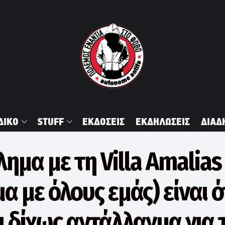
ΔΙΚΟ
STUFF
ΕΚΔΟΣΕΙΣ
ΕΚΔΗΛΩΣΕΙΣ
ΔΙΑΔ
ημα με τη Villa Amalias
 με όλους εμάς) είναι ό
 δίχως αντάλλαγμα για 