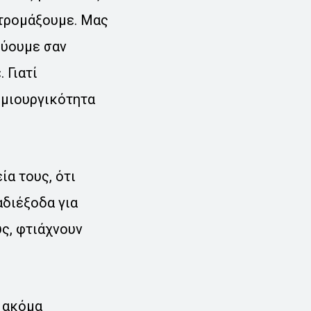
 τρομάξουμε. Μας
εύουμε σαν
 Γιατί
δημιουργικότητα
ία τους, ότι
αδιέξοδα για
ς, φτιάχνουν
 ακόμα