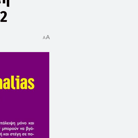
12
A
A