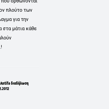
α που ορθώνονται
τον πλούτο των
αγμα για την
α στα μάτια κάθε
αλούν
!
! Antifa διαδήλωση
2.2012