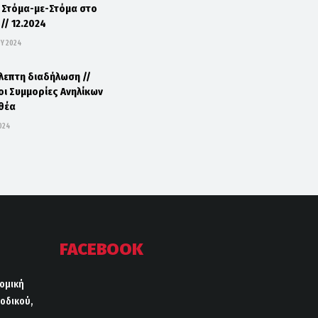
 Στόμα-με-Στόμα στο
// 12.2024
Υ 2024
λεπτη διαδήλωση //
οι Συμμορίες Ανηλίκων
ιθέα
024
FACEBOOK
ρομική
οδικού,