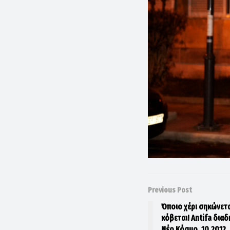
Previous Post
Όποιο χέρι σηκώνετα
κόβεται! Antifa δια
Νέο Κόσμο, 10.2012