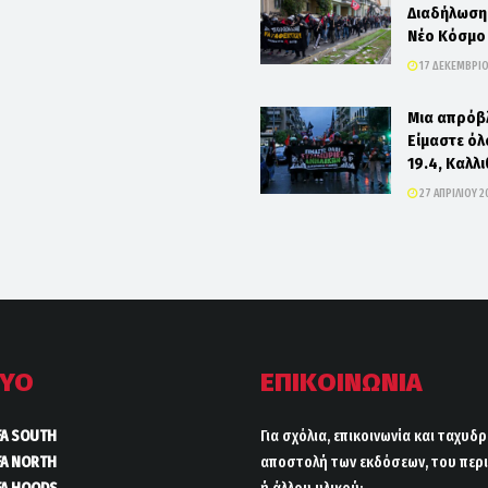
Διαδήλωση
Νέο Κόσμο 
17 ΔΕΚΕΜΒΡΊΟ
Μια απρόβ
Είμαστε όλ
19.4, Καλλ
27 ΑΠΡΙΛΊΟΥ 2
ΤΥΟ
ΕΠΙΚΟΙΝΩΝΙΑ
FA SOUTH
Για σχόλια, επικοινωνία και ταχυδ
FA NORTH
αποστολή των εκδόσεων, του περι