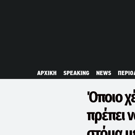
ΑΡΧΙΚΗ
SPEAKING
NEWS
ΠΕΡΙΟ
Όποιο χ
πρέπει ν
στόμα με