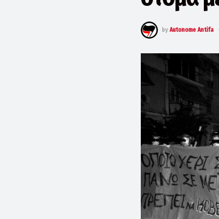
by
Autonome Antifa