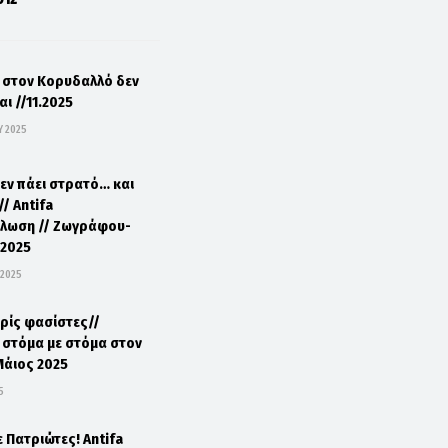
 στον Κορυδαλλό δεν
ι //11.2025
 2025
δεν πάει στρατό… και
 // Antifa
λωση // Ζωγράφου-
0.2025
 2025
ωρίς φασίστες//
 στόμα με στόμα στον
Μάιος 2025
5
ε Πατριώτες! Antifa