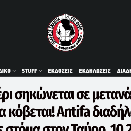
ΔΙΚΟ
STUFF
ΕΚΔΟΣΕΙΣ
ΕΚΔΗΛΩΣΕΙΣ
ΔΙΑΔ
έρι σηκώνεται σε μεταν
α κόβεται! Antifa διαδ
 στόμα στον Ταύρο, 10.