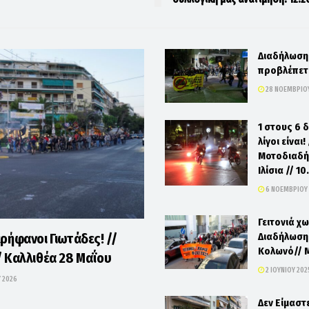
Διαδήλωση
προβλέπετα
28 ΝΟΕΜΒΡΊΟΥ
1 στους 6 
λίγοι είναι!
Μοτοδιαδή
Ιλίσια // 1
6 ΝΟΕΜΒΡΊΟΥ
Γειτονιά χ
ερήφανοι Γιωτάδες! //
Διαδήλωση
Κολωνό// 
/ Καλλιθέα 28 Μαΐου
2 ΙΟΥΝΊΟΥ 202
Υ 2026
Δεν Είμαστ