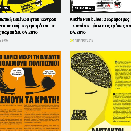
 NEWS
ANTIFA NEWS
ιωτική εκκένωση του κέντρου
Antifa Punk Live: Οι δρόμοι μας
νευριστική, το γέμισμά του με
– Φασίστε πίσω στις τρύπες σα
ς παραπάει. 04.2016
04.2016
Υ 2016
1 ΑΠΡΙΛΊΟΥ 2016